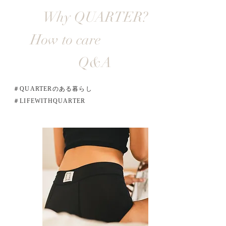
Why QUARTER?
How to care
Q&A
＃QUARTERのある暮らし
＃LIFEWITHQUARTER